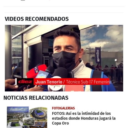
VIDEOS RECOMENDADOS
0
NOTICIAS
RELACIONADAS
seconds
of
3
FOTOGALERÍAS
minutes,
FOTOS: Así es la intimidad de los
10
estadios donde Honduras jugará la
seconds
Copa Oro