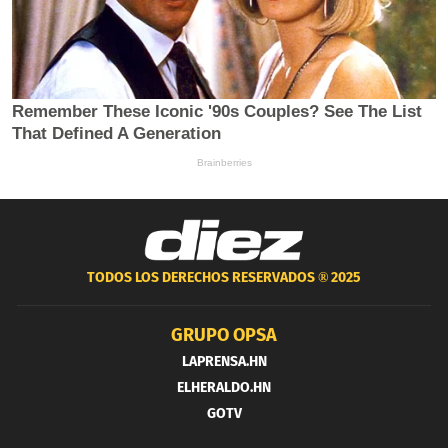
TODOS LOS DERECHOS RESERVADOS ®
2025
GRUPO OPSA
LAPRENSA.HN
ELHERALDO.HN
GOTV