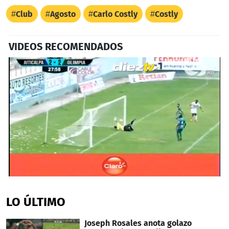
Club
Agosto
Carlo Costly
Costly
VIDEOS RECOMENDADOS
0
seconds
of
LO ÚLTIMO
33
seconds
Joseph Rosales anota golazo