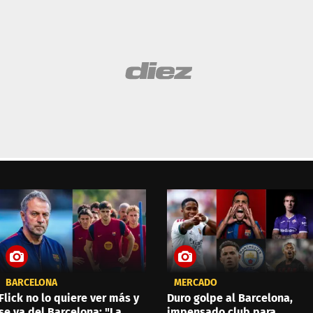
BARCELONA
MERCADO
Flick no lo quiere ver más y
Duro golpe al Barcelona,
se va del Barcelona: "La
impensado club para