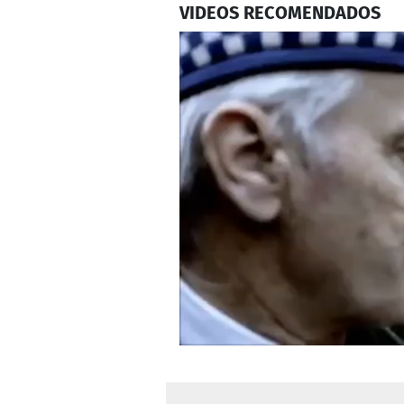
VIDEOS RECOMENDADOS
0
seconds
of
1