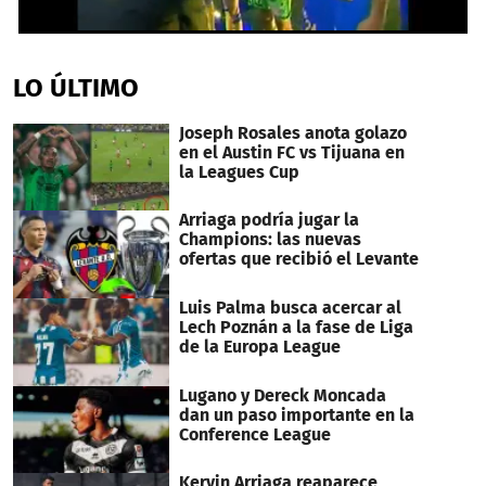
0
seconds
of
LO ÚLTIMO
1
minute,
20
Joseph Rosales anota golazo
seconds
en el Austin FC vs Tijuana en
la Leagues Cup
Arriaga podría jugar la
Champions: las nuevas
ofertas que recibió el Levante
Luis Palma busca acercar al
Lech Poznán a la fase de Liga
de la Europa League
Lugano y Dereck Moncada
dan un paso importante en la
Conference League
Kervin Arriaga reaparece