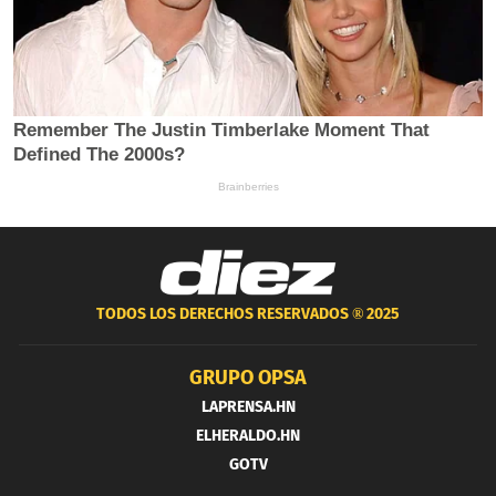
TODOS LOS DERECHOS RESERVADOS ®
2025
GRUPO OPSA
LAPRENSA.HN
ELHERALDO.HN
GOTV