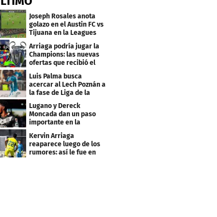
ÚLTIMO
Joseph Rosales anota
golazo en el Austin FC vs
Tijuana en la Leagues
Cup
Arriaga podría jugar la
Champions: las nuevas
ofertas que recibió el
Levante
Luis Palma busca
acercar al Lech Poznán a
la fase de Liga de la
Europa League
Lugano y Dereck
Moncada dan un paso
importante en la
Conference League
Kervin Arriaga
reaparece luego de los
rumores: así le fue en
amistoso con Levante