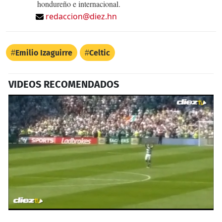
hondureño e internacional.
redaccion@diez.hn
Emilio Izaguirre
Celtic
VIDEOS RECOMENDADOS
0
seconds