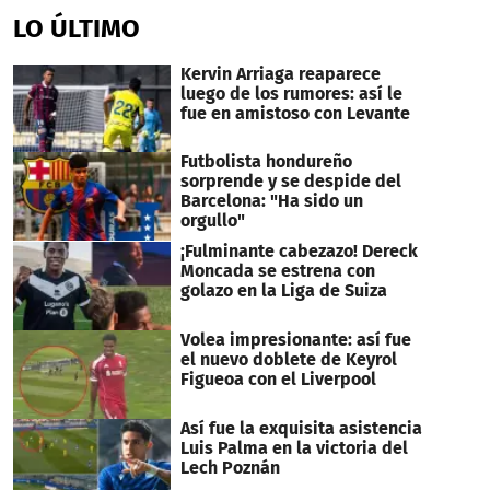
of
LO ÚLTIMO
2
minutes,
15
Kervin Arriaga reaparece
seconds
luego de los rumores: así le
fue en amistoso con Levante
Futbolista hondureño
sorprende y se despide del
Barcelona: "Ha sido un
orgullo"
¡Fulminante cabezazo! Dereck
Moncada se estrena con
golazo en la Liga de Suiza
Volea impresionante: así fue
el nuevo doblete de Keyrol
Figueoa con el Liverpool
Así fue la exquisita asistencia
Luis Palma en la victoria del
Lech Poznán