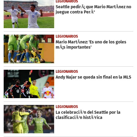
LEGIONARIOS
Seattle pedirÃ¡ que Mario MartÃ­nez no
juegue contra PerÃº
LEGIONARIOS
Mario MartÃ­nez: 'Es uno de los goles
mÃ¡s importantes'
LEGIONARIOS
Andy Najar se queda sin final en la MLS
LEGIONARIOS
La celebraciÃ³n del Seattle por la
clasificaciÃ³n histÃ³rica