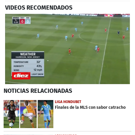
VIDEOS RECOMENDADOS
0
NOTICIAS
RELACIONADAS
seconds
of
7
LIGA HONDUBET
minutes,
Finales de la MLS con sabor catracho
40
seconds