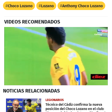
Choco Lozano
Lozano
Anthony Choco Lozano
VIDEOS RECOMENDADOS
0
NOTICIAS
RELACIONADAS
seconds
of
25
LEGIONARIOS
seconds
Técnico del Cádiz confirma la nueva
posición del Choco Lozano en el club: