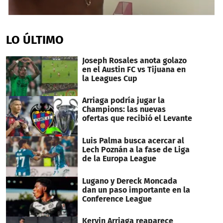
0
seconds
of
LO ÚLTIMO
1
minute,
25
Joseph Rosales anota golazo
seconds
en el Austin FC vs Tijuana en
la Leagues Cup
Arriaga podría jugar la
Champions: las nuevas
ofertas que recibió el Levante
Luis Palma busca acercar al
Lech Poznán a la fase de Liga
de la Europa League
Lugano y Dereck Moncada
dan un paso importante en la
Conference League
Kervin Arriaga reaparece