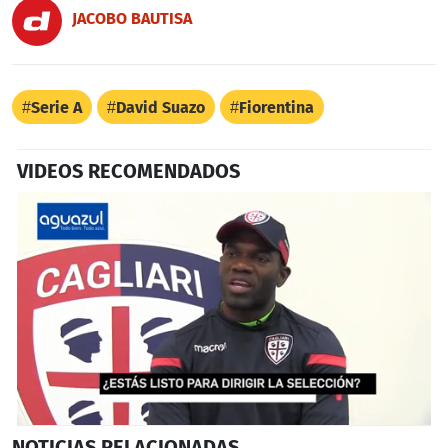
JACOBO BAUTISA
Serie A
David Suazo
Fiorentina
VIDEOS RECOMENDADOS
0
NOTICIAS
RELACIONADAS
seconds