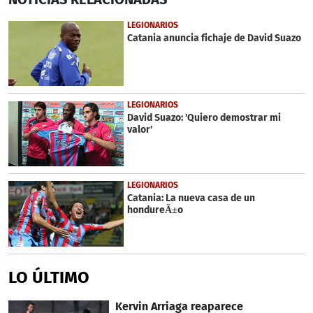
of
3
LEGIONARIOS
minutes,
Catania anuncia fichaje de David Suazo
25
seconds
LEGIONARIOS
David Suazo: 'Quiero demostrar mi
valor'
LEGIONARIOS
Catania: La nueva casa de un
hondureÃ±o
LO ÚLTIMO
Kervin Arriaga reaparece