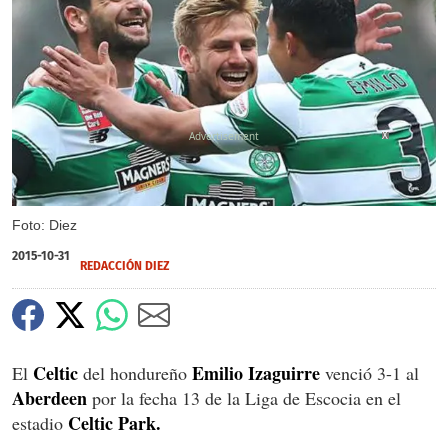
X
X
Foto: Diez
2015-10-31
REDACCIÓN DIEZ
Celtic
Emilio Izaguirre
El
del hondureño
venció 3-1 al
Aberdeen
por la fecha 13 de la Liga de Escocia en el
Celtic Park.
estadio