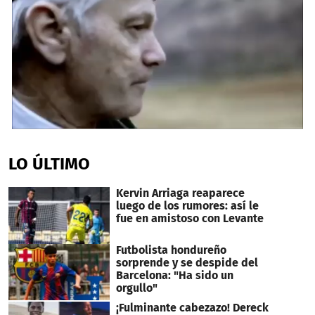
0
seconds
of
LO ÚLTIMO
1
minute,
51
Kervin Arriaga reaparece
seconds
luego de los rumores: así le
fue en amistoso con Levante
Futbolista hondureño
sorprende y se despide del
Barcelona: "Ha sido un
orgullo"
¡Fulminante cabezazo! Dereck