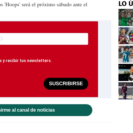
LO 
os 'Hoops' será el próximo sábado ante el
 y recibir tus newsletters.
SUSCRIBIRSE
irme al canal de noticias