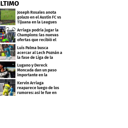
ÚLTIMO
Joseph Rosales anota
golazo en el Austin FC vs
Tijuana en la Leagues
Cup
Arriaga podría jugar la
Champions: las nuevas
ofertas que recibió el
Levante
Luis Palma busca
acercar al Lech Poznán a
la fase de Liga de la
Europa League
Lugano y Dereck
Moncada dan un paso
importante en la
Conference League
Kervin Arriaga
reaparece luego de los
rumores: así le fue en
amistoso con Levante