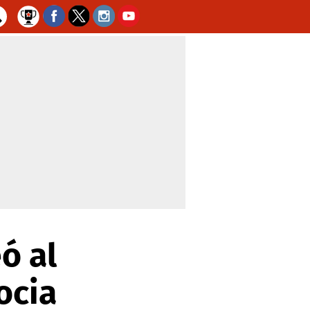
eó al
ocia