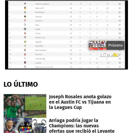
Próximo
0
seconds
of
LO ÚLTIMO
16
seconds
Joseph Rosales anota golazo
en el Austin FC vs Tijuana en
la Leagues Cup
Arriaga podría jugar la
Champions: las nuevas
ofertas que recibió el Levante