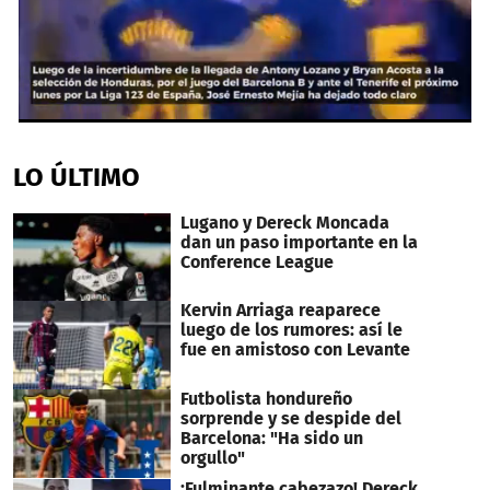
0
seconds
of
LO ÚLTIMO
53
seconds
Lugano y Dereck Moncada
dan un paso importante en la
Conference League
Kervin Arriaga reaparece
luego de los rumores: así le
fue en amistoso con Levante
Futbolista hondureño
sorprende y se despide del
Barcelona: "Ha sido un
orgullo"
¡Fulminante cabezazo! Dereck