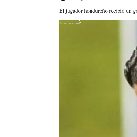
El jugador hondureño recibió un g
X
X