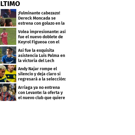
ÚLTIMO
¡Fulminante cabezazo!
Dereck Moncada se
estrena con golazo en la
Liga de Suiza
Volea impresionante: así
fue el nuevo doblete de
Keyrol Figueoa con el
Liverpool
Así fue la exquisita
asistencia Luis Palma en
la victoria del Lech
Poznán
Andy Najar rompe el
silencio y deja claro si
regresará a la selección:
"Firme..."
Arriaga ya no entrena
con Levante: la oferta y
el nuevo club que quiere
al hondureño