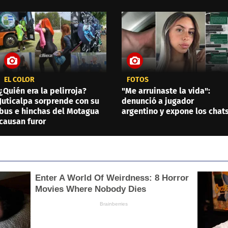
EL COLOR
FOTOS
¿Quién era la pelirroja?
"Me arruinaste la vida":
Juticalpa sorprende con su
denunció a jugador
bus e hinchas del Motagua
argentino y expone los chat
causan furor