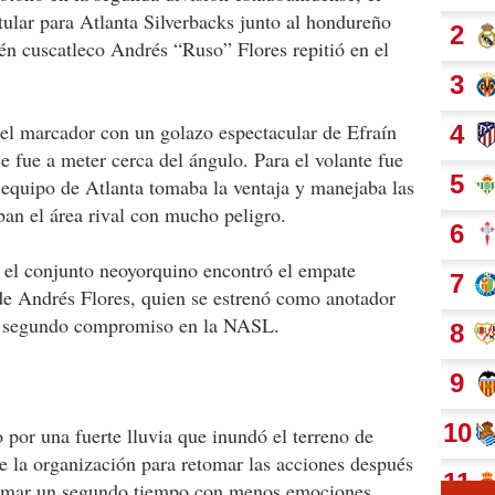
tular para Atlanta Silverbacks junto al hondureño
én cuscatleco Andrés “Ruso” Flores repitió en el
del marcador con un golazo espectacular de Efraín
se fue a meter cerca del ángulo. Para el volante fue
l equipo de Atlanta tomaba la ventaja y manejaba las
an el área rival con mucho peligro.
e, el conjunto neoyorquino encontró el empate
de Andrés Flores, quien se estrenó como anotador
u segundo compromiso en la NASL.
 por una fuerte lluvia que inundó el terreno de
de la organización para retomar las acciones después
lasmar un segundo tiempo con menos emociones.