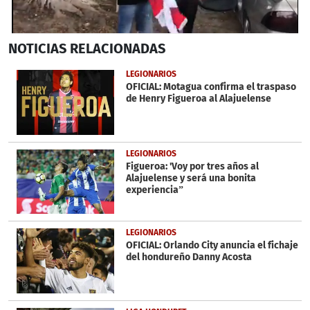
0
NOTICIAS
RELACIONADAS
seconds
of
1
LEGIONARIOS
minute,
OFICIAL: Motagua confirma el traspaso
0
de Henry Figueroa al Alajuelense
LEGIONARIOS
Figueroa: 'Voy por tres años al
Alajuelense y será una bonita
experiencia”
LEGIONARIOS
OFICIAL: Orlando City anuncia el fichaje
del hondureño Danny Acosta