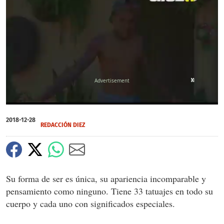
X
X
X
X
0
of
2018-12-28
5
REDACCIÓN DIEZ
minutes,
11
seconds
Su forma de ser es única, su apariencia incomparable y
pensamiento como ninguno. Tiene 33 tatuajes en todo su
cuerpo y cada uno con significados especiales.