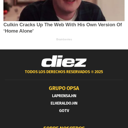
TODOS LOS DERECHOS RESERVADOS ®
2025
GRUPO OPSA
LAPRENSA.HN
ELHERALDO.HN
GOTV