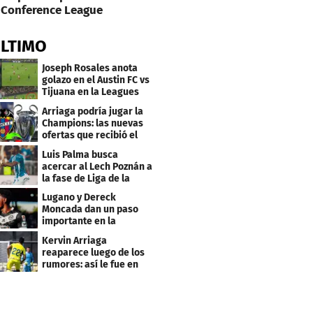
Conference League
ÚLTIMO
Joseph Rosales anota
golazo en el Austin FC vs
Tijuana en la Leagues
Cup
Arriaga podría jugar la
Champions: las nuevas
ofertas que recibió el
Levante
Luis Palma busca
acercar al Lech Poznán a
la fase de Liga de la
Europa League
Lugano y Dereck
Moncada dan un paso
importante en la
Conference League
Kervin Arriaga
reaparece luego de los
rumores: así le fue en
amistoso con Levante