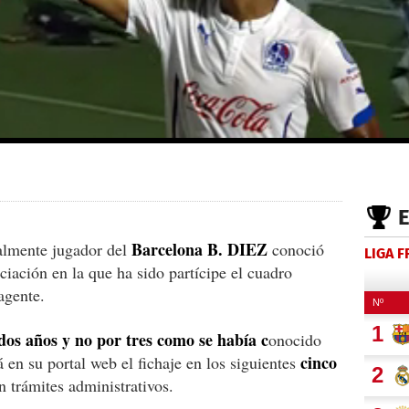
Barcelona B. DIEZ
almente jugador del
conoció
LIGA 
ociación en la que ha sido partícipe el cuadro
agente.
dos años y no por tres como se había c
onocido
cinco
á en su portal web el fichaje en los siguientes
n trámites administrativos.