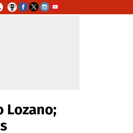
o Lozano;
os