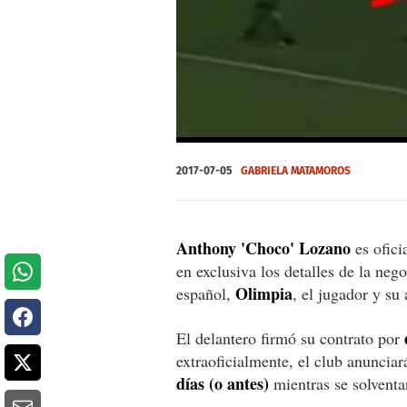
0
of
2017-07-05
GABRIELA MATAMOROS
51
seconds
Volume
0%
Anthony 'Choco' Lozano
es ofici
en exclusiva los detalles de la neg
Olimpia
español,
, el jugador y su 
El delantero firmó su contrato por
extraoficialmente, el club anunciar
días (o antes)
mientras se solventa