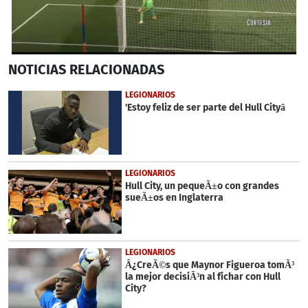
0
NOTICIAS
RELACIONADAS
seconds
of
54
LEGIONARIOS
seconds
'Estoy feliz de ser parte del Hull Cityâ
LEGIONARIOS
Hull City, un pequeÃ±o con grandes
sueÃ±os en Inglaterra
LEGIONARIOS
Â¿CreÃ©s que Maynor Figueroa tomÃ³
la mejor decisiÃ³n al fichar con Hull
City?