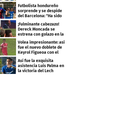
amistoso con Levante
Futbolista hondureño
sorprende y se despide
del Barcelona: "Ha sido
un orgullo"
¡Fulminante cabezazo!
Dereck Moncada se
estrena con golazo en la
Liga de Suiza
Volea impresionante: así
fue el nuevo doblete de
Keyrol Figueoa con el
Liverpool
Así fue la exquisita
asistencia Luis Palma en
la victoria del Lech
Poznán