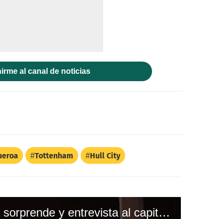
irme al canal de noticias
ueroa
Tottenham
Hull City
Aficionada hondureña sorprende y entrevista al capitán Maynor Figueroa