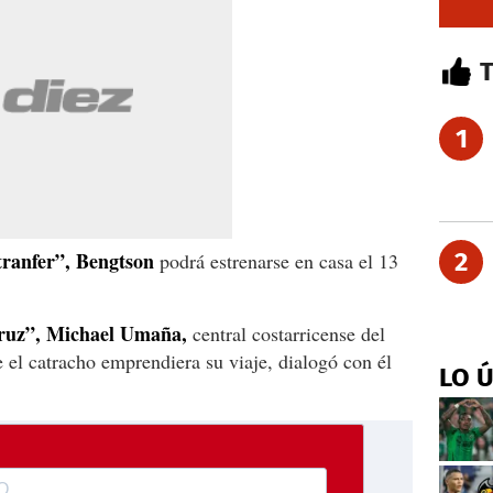
1
tranfer”, Bengtson
2
podrá estrenarse en casa el 13
truz”, Michael Umaña,
central costarricense del
e el catracho emprendiera su viaje, dialogó con él
LO 