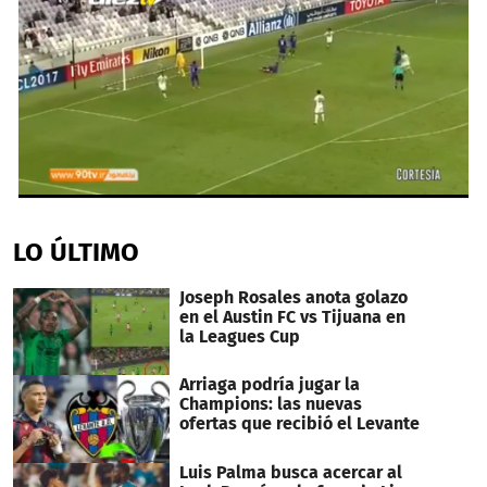
0
seconds
of
LO ÚLTIMO
44
seconds
Joseph Rosales anota golazo
en el Austin FC vs Tijuana en
la Leagues Cup
Arriaga podría jugar la
Champions: las nuevas
ofertas que recibió el Levante
Luis Palma busca acercar al