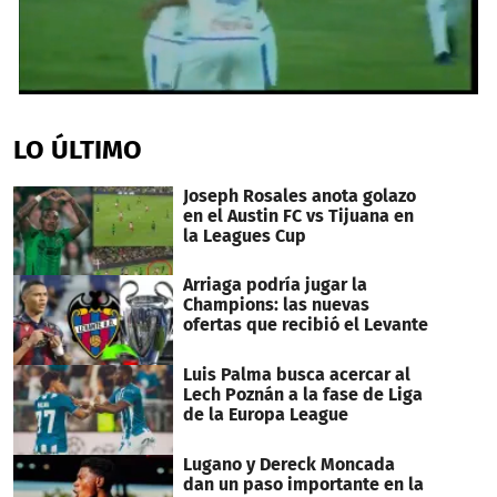
0
seconds
of
LO ÚLTIMO
26
seconds
Joseph Rosales anota golazo
en el Austin FC vs Tijuana en
la Leagues Cup
Arriaga podría jugar la
Champions: las nuevas
ofertas que recibió el Levante
Luis Palma busca acercar al
Lech Poznán a la fase de Liga
de la Europa League
Lugano y Dereck Moncada
dan un paso importante en la