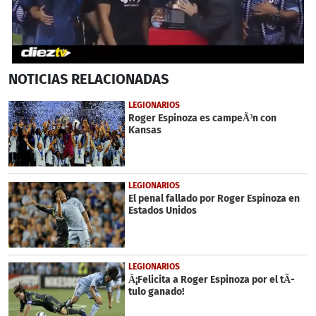
0
NOTICIAS
RELACIONADAS
seconds
of
51
LEGIONARIOS
seconds
Roger Espinoza es campeÃ³n con
Kansas
LEGIONARIOS
El penal fallado por Roger Espinoza en
Estados Unidos
LEGIONARIOS
Â¡Felicita a Roger Espinoza por el tÃ­
tulo ganado!