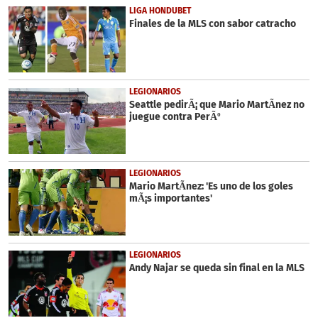
40
LIGA HONDUBET
seconds
Finales de la MLS con sabor catracho
LEGIONARIOS
Seattle pedirÃ¡ que Mario MartÃ­nez no
juegue contra PerÃº
LEGIONARIOS
Mario MartÃ­nez: 'Es uno de los goles
mÃ¡s importantes'
LEGIONARIOS
Andy Najar se queda sin final en la MLS