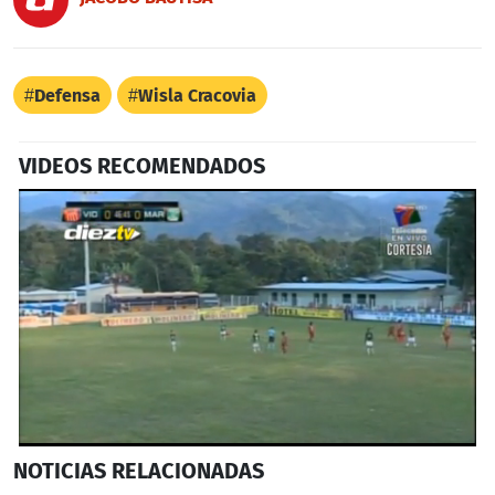
Defensa
Wisla Cracovia
VIDEOS RECOMENDADOS
0
NOTICIAS
RELACIONADAS
seconds
of