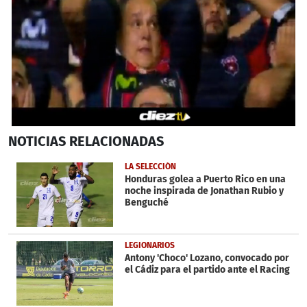
0
NOTICIAS
RELACIONADAS
seconds
of
54
LA SELECCIÓN
seconds
Honduras golea a Puerto Rico en una
noche inspirada de Jonathan Rubio y
Benguché
LEGIONARIOS
Antony 'Choco' Lozano, convocado por
el Cádiz para el partido ante el Racing