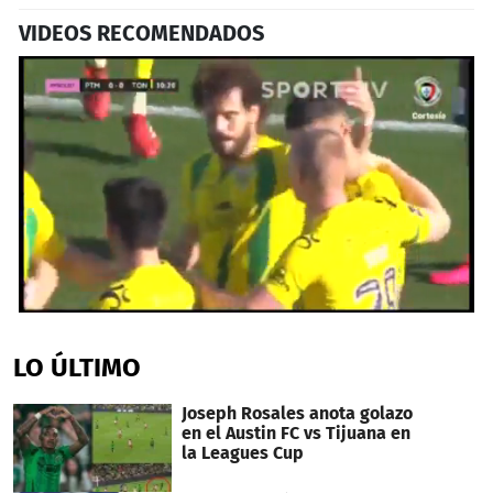
VIDEOS RECOMENDADOS
0
seconds
of
LO ÚLTIMO
44
seconds
Joseph Rosales anota golazo
en el Austin FC vs Tijuana en
la Leagues Cup