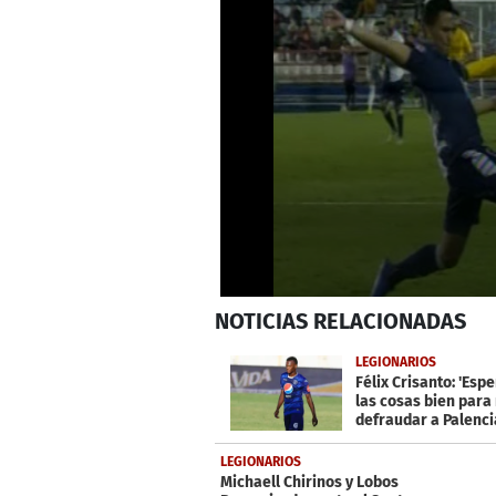
0
NOTICIAS
RELACIONADAS
seconds
of
1
LEGIONARIOS
minute,
Félix Crisanto: 'Esp
27
las cosas bien para
seconds
Volume
defraudar a Palenci
0%
LEGIONARIOS
Michaell Chirinos y Lobos