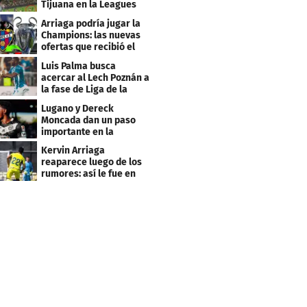
Tijuana en la Leagues
Cup
Arriaga podría jugar la
Champions: las nuevas
ofertas que recibió el
Levante
Luis Palma busca
acercar al Lech Poznán a
la fase de Liga de la
Europa League
Lugano y Dereck
Moncada dan un paso
importante en la
Conference League
Kervin Arriaga
reaparece luego de los
rumores: así le fue en
amistoso con Levante