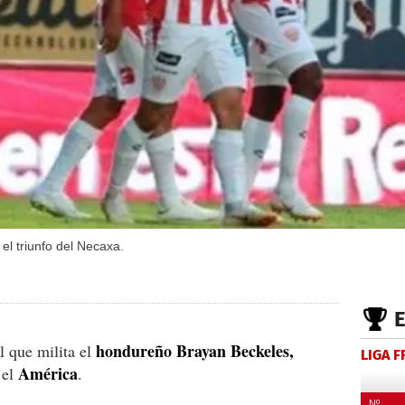
el triunfo del Necaxa.
hondureño Brayan Beckeles,
l que milita el
LIGA 
América
 el
.