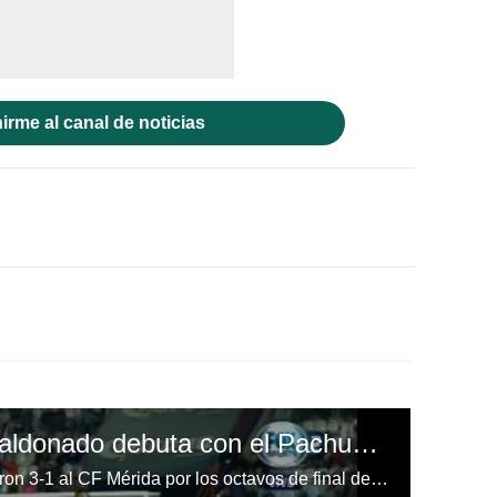
irme al canal de noticias
El hondureño Denil Maldonado debuta con el Pachuca con un triunfo en la Copa MX
El conjunto de los Tuzos derrotaron 3-1 al CF Mérida por los octavos de final de la Copa MX y avanzaron a la siguiente ronda. El hondureño Denil Maldonado fue titular.