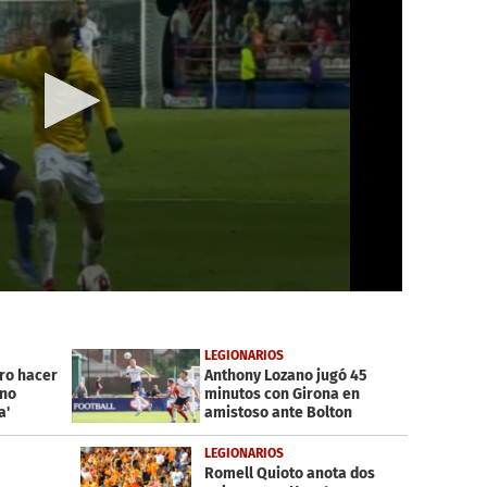
LEGIONARIOS
ero hacer
Anthony Lozano jugó 45
 no
minutos con Girona en
a'
amistoso ante Bolton
LEGIONARIOS
Romell Quioto anota dos