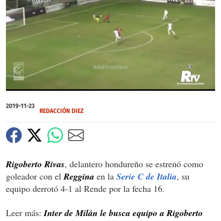
X
0
seconds
2019-11-23
of
REDACCIÓN DIEZ
0
seconds
Rigoberto Rivas
, delantero hondureño se estrenó como
goleador con el
Reggina
en la
Serie C de Italia
, su
equipo derrotó 4-1 al Rende por la fecha 16.
Leer más:
Inter de Milán le busca equipo a Rigoberto