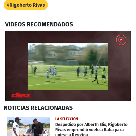
Rigoberto Rivas
VIDEOS RECOMENDADOS
0
NOTICIAS
RELACIONADAS
seconds
of
1
LA SELECCIÓN
minute,
Despedido por Alberth Elis, Rigoberto
15
Rivas emprendió vuelo a Italia para
seconds
unirse a Reggina