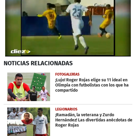
0
NOTICIAS
RELACIONADAS
seconds
of
23
FOTOGALERÍAS
seconds
¡Lujo! Roger Rojas elige su 11 ideal en
Olimpia con futbolistas con los que ha
compartido
LEGIONARIOS
¡Ramadán, la veterana y Zurdo
Hernández! Las divertidas anécdotas de
Roger Rojas