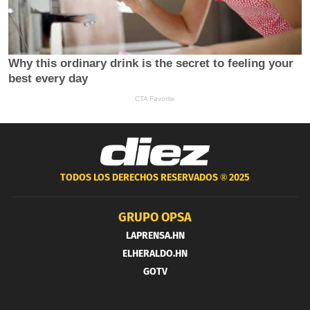
TODOS LOS DERECHOS RESERVADOS ®
2025
GRUPO OPSA
LAPRENSA.HN
ELHERALDO.HN
GOTV