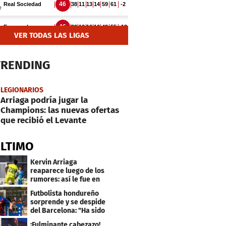
VER TODAS LAS LIGAS
TRENDING
LEGIONARIOS
Arriaga podría jugar la
Champions: las nuevas ofertas
que recibió el Levante
ÚLTIMO
Kervin Arriaga
reaparece luego de los
rumores: así le fue en
amistoso con Levante
Futbolista hondureño
sorprende y se despide
del Barcelona: "Ha sido
un orgullo"
¡Fulminante cabezazo!