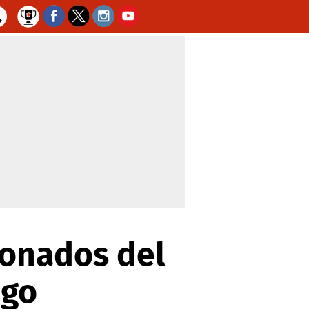
ionados del
ego