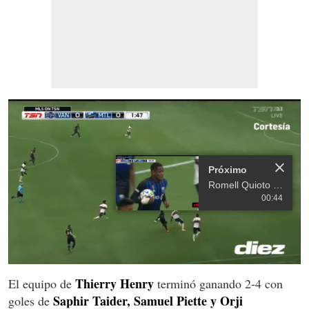
Próximo
Romell Quioto sigue encendido con el gol, pero el Montreal Impact pierde ante el Vancouver
00:44
0
seconds
Thierry Henry
El equipo de
terminó ganando 2-4 con
of
Saphir Taider, Samuel Piette y Orji
goles de
21