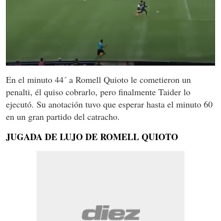
0
seconds
En el minuto 44´ a Romell Quioto le cometieron un
of
penalti, él quiso cobrarlo, pero finalmente Taider lo
1
minute,
ejecutó. Su anotación tuvo que esperar hasta el minuto 60
41
en un gran partido del catracho.
seconds
JUGADA DE LUJO DE ROMELL QUIOTO