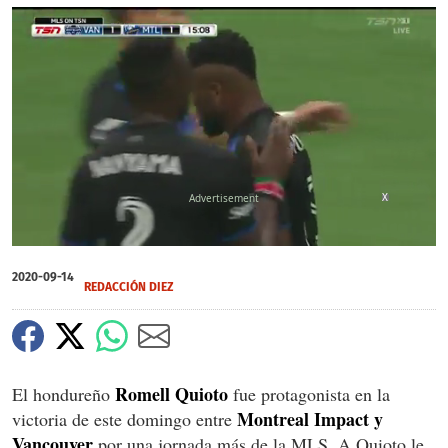
X
0
seconds
2020-09-14
of
REDACCIÓN DIEZ
0
seconds
Romell Quioto
El hondureño
fue protagonista en la
Montreal Impact y
victoria de este domingo entre
Vancouver
por una jornada más de la MLS. A Quioto le