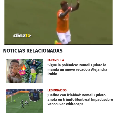
0
NOTICIAS
RELACIONADAS
seconds
of
56
FARÁNDULA
seconds
Sigue la polémica: Romell Quioto le
manda un nuevo recado a Alejandra
Rubio
LEGIONARIOS
¡Define con frialdad! Romell Quioto
anota en triunfo Montreal Impact sobre
Vancouver Whitecaps