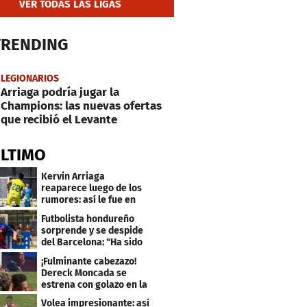
VER TODAS LAS LIGAS
TRENDING
LEGIONARIOS
Arriaga podría jugar la
Champions: las nuevas ofertas
que recibió el Levante
ÚLTIMO
Kervin Arriaga
reaparece luego de los
rumores: así le fue en
amistoso con Levante
Futbolista hondureño
sorprende y se despide
del Barcelona: "Ha sido
un orgullo"
¡Fulminante cabezazo!
Dereck Moncada se
estrena con golazo en la
Liga de Suiza
Volea impresionante: así