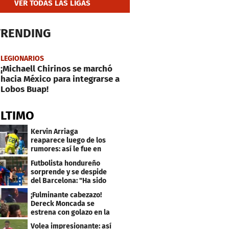
VER TODAS LAS LIGAS
TRENDING
LEGIONARIOS
¡Michaell Chirinos se marchó
hacia México para integrarse a
Lobos Buap!
ÚLTIMO
Kervin Arriaga
reaparece luego de los
rumores: así le fue en
amistoso con Levante
Futbolista hondureño
sorprende y se despide
del Barcelona: "Ha sido
un orgullo"
¡Fulminante cabezazo!
Dereck Moncada se
estrena con golazo en la
Liga de Suiza
Volea impresionante: así