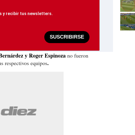
 y recibir tus newsletters.
SUSCRIBIRSE
Bernárdez y Roger Espinoza
no fueron
.
us respectivos equipos