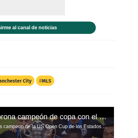
irme al canal de noticias
nchester City
MLS
Roger Espinoza se corona campeón de copa con el Sporting Kansas City
El hondureño Roger Espinoza es campeon de la US Open Cup de los Estados Unidos con el Sporting Kansas City