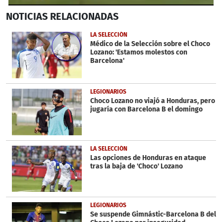
0
NOTICIAS
RELACIONADAS
seconds
of
33
LA SELECCIÓN
seconds
Médico de la Selección sobre el Choco
Lozano: 'Estamos molestos con
Barcelona'
LEGIONARIOS
Choco Lozano no viajó a Honduras, pero
jugaría con Barcelona B el domingo
LA SELECCIÓN
Las opciones de Honduras en ataque
tras la baja de 'Choco' Lozano
LEGIONARIOS
Se suspende Gimnástic-Barcelona B del