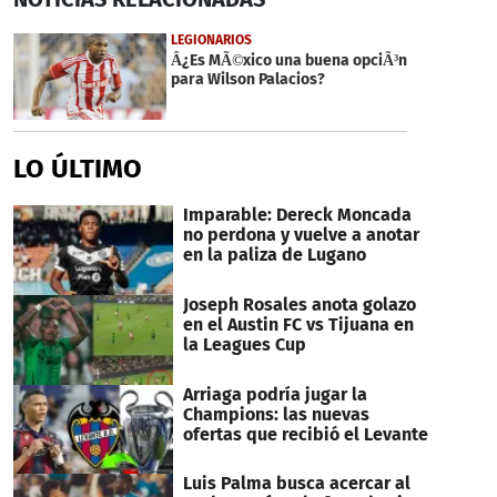
of
54
LEGIONARIOS
seconds
Â¿Es MÃ©xico una buena opciÃ³n
para Wilson Palacios?
LO ÚLTIMO
Imparable: Dereck Moncada
no perdona y vuelve a anotar
en la paliza de Lugano
Joseph Rosales anota golazo
en el Austin FC vs Tijuana en
la Leagues Cup
Arriaga podría jugar la
Champions: las nuevas
ofertas que recibió el Levante
Luis Palma busca acercar al