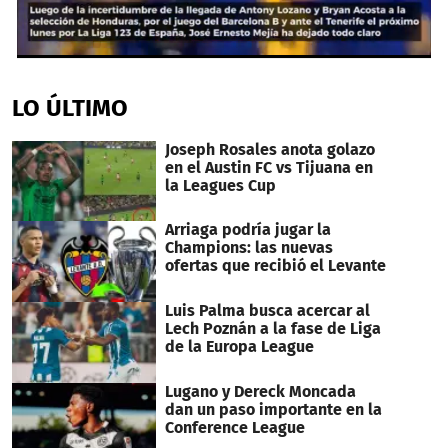
0
seconds
of
LO ÚLTIMO
53
seconds
Joseph Rosales anota golazo
en el Austin FC vs Tijuana en
la Leagues Cup
Arriaga podría jugar la
Champions: las nuevas
ofertas que recibió el Levante
Luis Palma busca acercar al
Lech Poznán a la fase de Liga
de la Europa League
Lugano y Dereck Moncada
dan un paso importante en la
Conference League