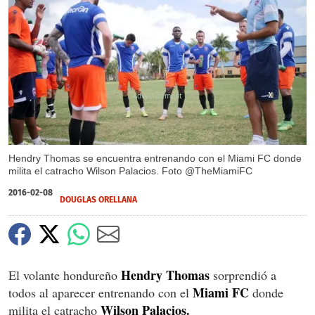
X
X
Hendry Thomas se encuentra entrenando con el Miami FC donde
milita el catracho Wilson Palacios. Foto @TheMiamiFC
2016-02-08
DOUGLAS ORELLANA
Hendry Thomas
El volante hondureño
sorprendió a
Miami FC
todos al aparecer entrenando con el
donde
Wilson Palacios.
milita el catracho