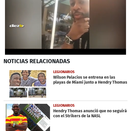
0
NOTICIAS
RELACIONADAS
seconds
of
12
LEGIONARIOS
minutes,
Wilson Palacios se entrena en las
1
playas de Miami junto a Hendry Thomas
second
LEGIONARIOS
Hendry Thomas anunció que no seguirá
con el Strikers de la NASL