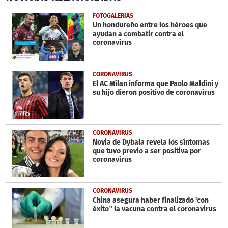
of
43
FOTOGALERÍAS
seconds
Un hondureño entre los héroes que
ayudan a combatir contra el
coronavirus
CORONAVIRUS
El AC Milan informa que Paolo Maldini y
su hijo dieron positivo de coronavirus
CORONAVIRUS
Novia de Dybala revela los síntomas
que tuvo previo a ser positiva por
coronavirus
CORONAVIRUS
China asegura haber finalizado 'con
éxito” la vacuna contra el coronavirus