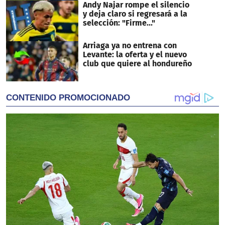
Andy Najar rompe el silencio
y deja claro si regresará a la
selección: "Firme..."
Arriaga ya no entrena con
Levante: la oferta y el nuevo
club que quiere al hondureño