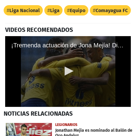
Liga Nacional
Liga
Equipo
Comayagua FC
VIDEOS RECOMENDADOS
¡Tremenda actuación de Jona Mejía! Dio dos asistencias en victoria de su equipo
0
NOTICIAS
RELACIONADAS
seconds
of
45
LEGIONARIOS
seconds
Jonathan Mejía es nominado al Balón de
Oro Andaluz