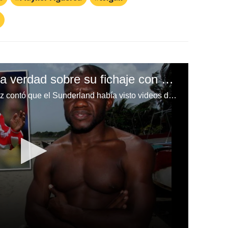
Tyson Ñúñez cuenta la verdad sobre su fichaje con el Sunderland de Inglaterra
El delantero Milton 'Tyson' Núñez contó que el Sunderland había visto videos de Eduardo Bennett y el 'Tren' Valencia.