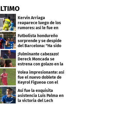
ÚLTIMO
Kervin Arriaga
reaparece luego de los
rumores: así le fue en
amistoso con Levante
Futbolista hondureño
sorprende y se despide
del Barcelona: "Ha sido
un orgullo"
¡Fulminante cabezazo!
Dereck Moncada se
estrena con golazo en la
Liga de Suiza
Volea impresionante: así
fue el nuevo doblete de
Keyrol Figueoa con el
Liverpool
Así fue la exquisita
asistencia Luis Palma en
la victoria del Lech
Poznán