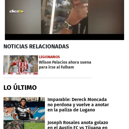
0
NOTICIAS
RELACIONADAS
seconds
of
12
LEGIONARIOS
minutes,
Wilson Palacios ahora suena
1
para irse al Fulham
second
LO ÚLTIMO
Imparable: Dereck Moncada
no perdona y vuelve a anotar
en la paliza de Lugano
Joseph Rosales anota golazo
en el Austin FC vs Tijuana en