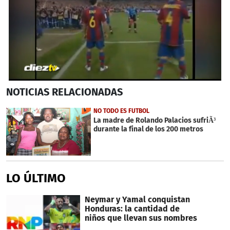
0
NOTICIAS
RELACIONADAS
seconds
of
55
NO TODO ES FUTBOL
seconds
La madre de Rolando Palacios sufriÃ³
durante la final de los 200 metros
LO ÚLTIMO
Neymar y Yamal conquistan
Honduras: la cantidad de
niños que llevan sus nombres