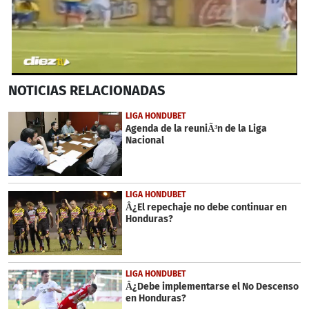
0
NOTICIAS
RELACIONADAS
seconds
of
33
LIGA HONDUBET
seconds
Agenda de la reuniÃ³n de la Liga
Nacional
LIGA HONDUBET
Â¿El repechaje no debe continuar en
Honduras?
LIGA HONDUBET
Â¿Debe implementarse el No Descenso
en Honduras?