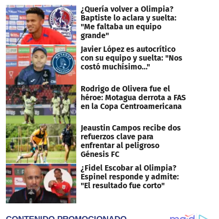
¿Quería volver a Olimpia?
Baptiste lo aclara y suelta:
"Me faltaba un equipo
grande"
Javier López es autocrítico
con su equipo y suelta: "Nos
costó muchísimo..."
Rodrigo de Olivera fue el
héroe: Motagua derrota a FAS
en la Copa Centroamericana
Jeaustin Campos recibe dos
refuerzos clave para
enfrentar al peligroso
Génesis FC
¿Fidel Escobar al Olimpia?
Espinel responde y admite:
"El resultado fue corto"