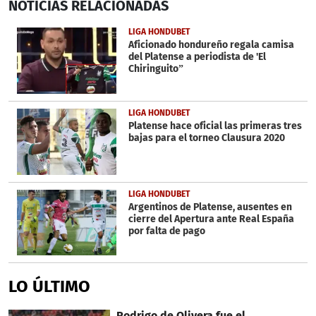
NOTICIAS
RELACIONADAS
seconds
of
6
LIGA HONDUBET
minutes,
Aficionado hondureño regala camisa
5
del Platense a periodista de 'El
seconds
Chiringuito”
LIGA HONDUBET
Platense hace oficial las primeras tres
bajas para el torneo Clausura 2020
LIGA HONDUBET
Argentinos de Platense, ausentes en
cierre del Apertura ante Real España
por falta de pago
LO ÚLTIMO
Rodrigo de Olivera fue el