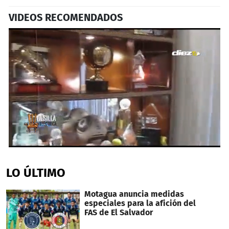
VIDEOS RECOMENDADOS
0
seconds
of
LO ÚLTIMO
3
minutes,
10
Motagua anuncia medidas
seconds
especiales para la afición del
FAS de El Salvador