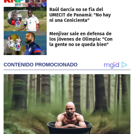
Raúl García no se fía del
UMECIT de Panamá: "No hay
ni una Cenicienta"
Menjívar sale en defensa de
los jóvenes de Olimpia: "Con
la gente no se queda bien"