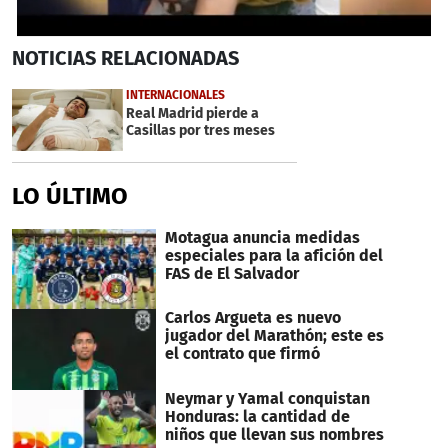
0
NOTICIAS
RELACIONADAS
seconds
of
35
INTERNACIONALES
seconds
Real Madrid pierde a
Casillas por tres meses
LO ÚLTIMO
Motagua anuncia medidas
especiales para la afición del
FAS de El Salvador
Carlos Argueta es nuevo
jugador del Marathón; este es
el contrato que firmó
Neymar y Yamal conquistan
Honduras: la cantidad de
niños que llevan sus nombres