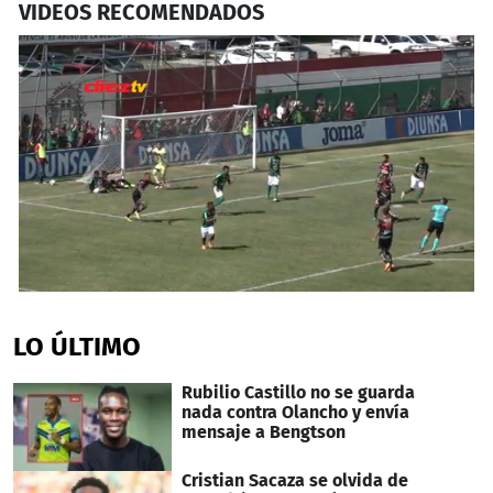
VIDEOS RECOMENDADOS
0
seconds
of
LO ÚLTIMO
1
minute,
45
Rubilio Castillo no se guarda
seconds
nada contra Olancho y envía
mensaje a Bengtson
Cristian Sacaza se olvida de