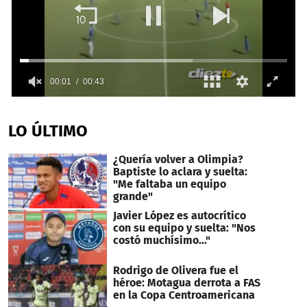
0
seconds
of
LO ÚLTIMO
43
seconds
¿Quería volver a Olimpia?
Baptiste lo aclara y suelta:
"Me faltaba un equipo
grande"
Javier López es autocrítico
con su equipo y suelta: "Nos
costó muchísimo..."
Rodrigo de Olivera fue el
héroe: Motagua derrota a FAS
en la Copa Centroamericana